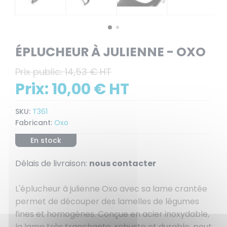
ÉPLUCHEUR À JULIENNE - OXO
Prix public:
14,53 € HT
Prix:
10,00 € HT
SKU:
T361
Fabricant:
Oxo
En stock
Délais de livraison:
nous contacter
L'éplucheur à julienne Oxo avec sa lame crantée
permet de découper des lamelles de légumes
fines et homogènes. Conçue en acier inoxydable,
la lame très tranchante, robuste et durable, peut