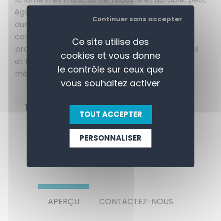
également découper en julienne des légumes
Continuer sans accepter
durs : carottes, pommes de terre, courgettes,
concombres... Le manche antidérapant est
Ce site utilise des
pratique pour travailler avec les mains humides
cookies et vous donne
et très ergonomique pour un confort maximal
le contrôle sur ceux que
même avec des gestes très répétitifs.
vous souhaitez activer
+
AJOUTER AU PANIER
-
TOUT ACCEPTER
PERSONNALISER
APERÇU
CONTACTEZ-NOUS