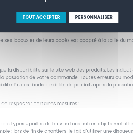
TOUT ACCEPTER
PERSONNALISER
ssurer que le matériel qu’il commande est adapté à ses be
iques.
de ses locaux et de leurs accès est adapté à la taille du m
ue la disponibilité sur le site web des produits. Les indica
 la passation de votre commande. Toutes erreurs ou mod
lité. En cas d'indisponibilité de produit, après la pass
le de respecter certaines mesures :
ges types « pailles de fer » ou tous autres objets métalli
: lors de fin de chantiers, le fait d’utiliser une disqueu