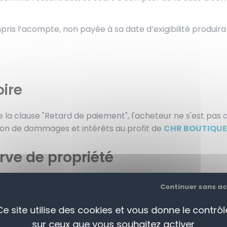
is l’acompte, non payée à sa date d’exigibilité produira 
oire
 de la clause "Retard de paiement", l'acheteur ne s'est pa
cation de dommages et intérêts au profit de
CHR BOUTIQU
rve de propriété
erve la propriété des biens vendus jusqu'au paiement intég
Continuer sans a
ne liquidation judiciaire,
CHR BOUTIQUE
marque de l’EUR
andises vendues et restées impayées.
Ce site utilise des cookies et vous donne le contrôl
sur ceux que vous souhaitez activer