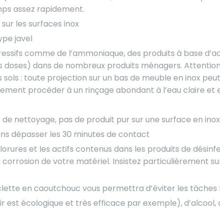
emps assez rapidement.
 sur les surfaces inox
ype javel
ressifs comme de l’ammoniaque, des produits à base d’aci
doses) dans de nombreux produits ménagers. Attention, en
es sols : toute projection sur un bas de meuble en inox pe
tement procéder à un rinçage abondant à l’eau claire et e
 de nettoyage, pas de produit pur sur une surface en inox
ans dépasser les 30 minutes de contact
hlorures et les actifs contenus dans les produits de désin
 corrosion de votre matériel. Insistez particulièrement s
clette en caoutchouc vous permettra d’éviter les tâches 
noir est écologique et très efficace par exemple), d’alcoo