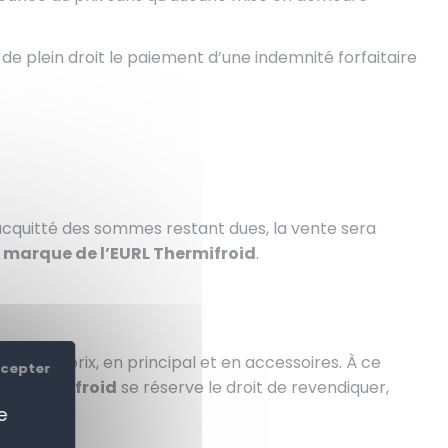
de plein droit le paiement d’une indemnité forfaitaire
s acquitté des sommes restant dues, la vente sera
E
marque de l’EURL Thermifroid
.
ral du prix, en principal et en accessoires. À ce
ccepter
L Thermifroid
se réserve le droit de revendiquer,
e