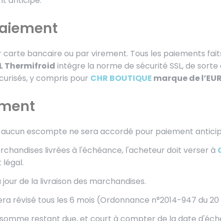
t anticipé.
paiement
arte bancaire ou par virement. Tous les paiements faits 
L Thermifroid
intègre la norme de sécurité SSL, de sort
curisés, y compris pour
CHR BOUTIQUE
marque de l’EUR
ement
s, aucun escompte ne sera accordé pour paiement anticip
chandises livrées à l'échéance, l'acheteur doit verser à
 légal.
u jour de la livraison des marchandises.
 sera révisé tous les 6 mois (Ordonnance n°2014-947 du 20
a somme restant due, et court à compter de la date d'é