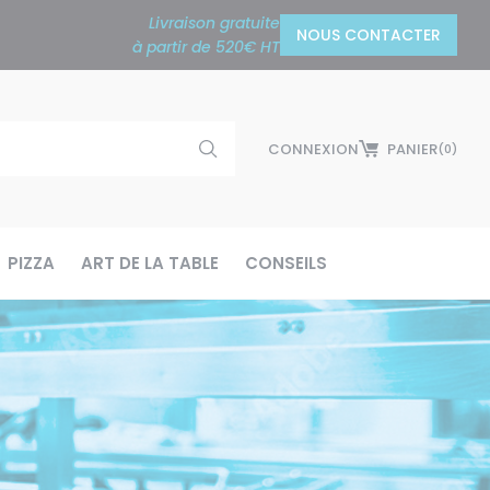
Livraison gratuite
NOUS CONTACTER
à partir de 520€ HT
CONNEXION
PANIER
(0)
PIZZA
ART DE LA TABLE
CONSEILS