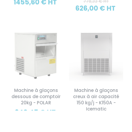
1455,60 € HT
778,33 € HT
626,00 € HT
Machine à glaçons
Machine à glaçons
dessous de comptoir
creux à air capacité
20kg - POLAR
150 kg/j - K150A -
Icematic
640,45 € HT
5969,00 € HT
4523,00 € HT