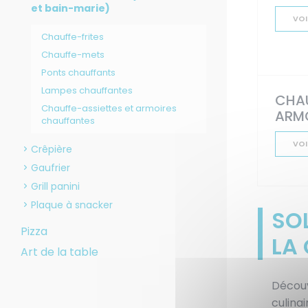
et bain-marie)
VOI
Chauffe-frites
Chauffe-mets
Ponts chauffants
Lampes chauffantes
CHAU
Chauffe-assiettes et armoires
ARM
chauffantes
VOI
Crêpière
Gaufrier
Grill panini
Plaque à snacker
SO
Pizza
LA 
Art de la table
Découv
culina