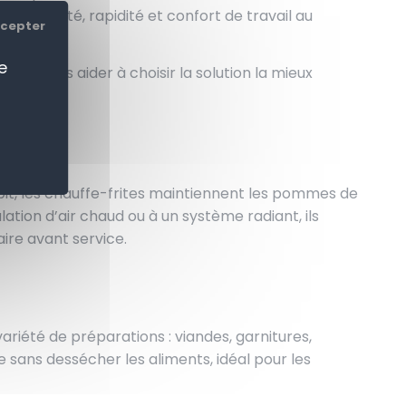
ent qualité, rapidité et confort de travail au
ccepter
e
 de vous aider à choisir la solution la mieux
ébit, les chauffe-frites maintiennent les pommes de
ation d’air chaud ou à un système radiant, ils
ire avant service.
iété de préparations : viandes, garnitures,
 sans dessécher les aliments, idéal pour les