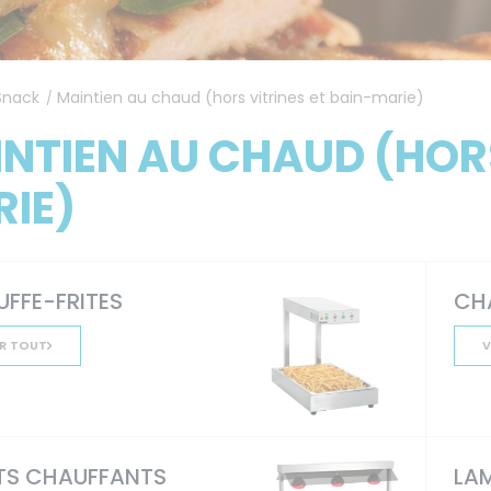
Snack
Maintien au chaud (hors vitrines et bain-marie)
/
NTIEN AU CHAUD (HORS
IE)
FFE-FRITES
CH
R TOUT
V
TS CHAUFFANTS
LA