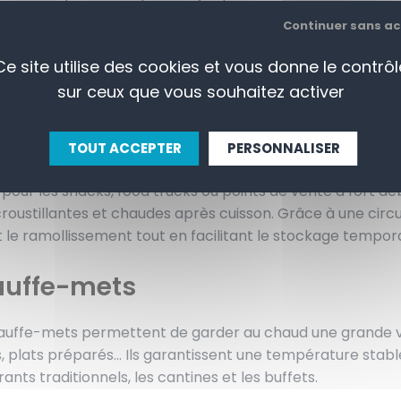
s, boulangeries ou collectivités, ces équipements garantiss
Continuer sans a
en.
Ce site utilise des cookies et vous donne le contrôl
catégorie regroupe les appareils de maintien au chaud, afin
sur ceux que vous souhaitez activer
e à votre activité :
uffe frites
TOUT ACCEPTER
PERSONNALISER
 pour les snacks, food trucks ou points de vente à fort d
croustillantes et chaudes après cuisson. Grâce à une circul
t le ramollissement tout en facilitant le stockage tempora
uffe-mets
auffe-mets permettent de garder au chaud une grande var
, plats préparés… Ils garantissent une température stable
ants traditionnels, les cantines et les buffets.