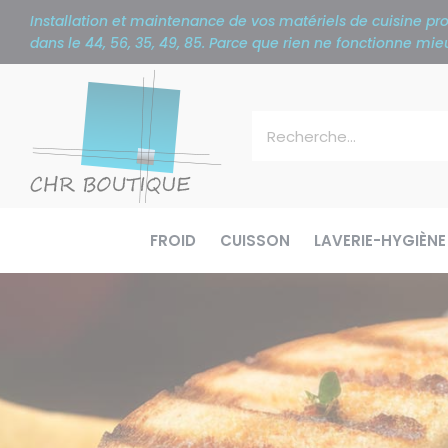
Panneau de gestion des cookies
Installation et maintenance de vos matériels de cuisine p
dans le 44, 56, 35, 49, 85. Parce que rien ne fonctionne m
FROID
CUISSON
LAVERIE-HYGIÈNE