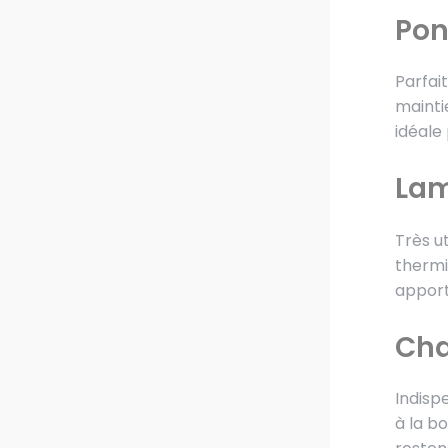
Pon
Parfai
mainti
idéale
Lam
Très u
thermi
apport
Cha
Indisp
à la b