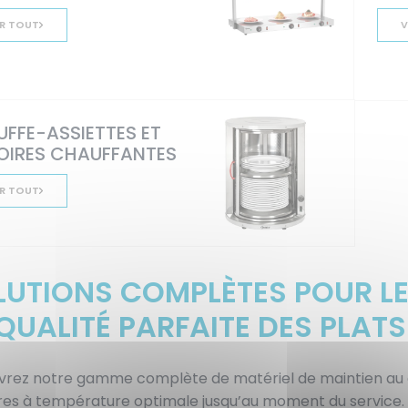
R TOUT
V
FFE-ASSIETTES ET
OIRES CHAUFFANTES
R TOUT
LUTIONS COMPLÈTES POUR LE
QUALITÉ PARFAITE DES PLATS
rez notre gamme complète de matériel de maintien au 
ires à température optimale jusqu’au moment du service. I