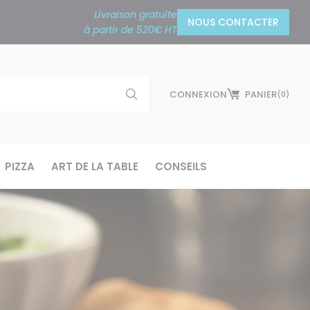
Livraison gratuite
NOUS CONTACTER
à partir de 520€ HT
CONNEXION
PANIER
(0)
PIZZA
ART DE LA TABLE
CONSEILS