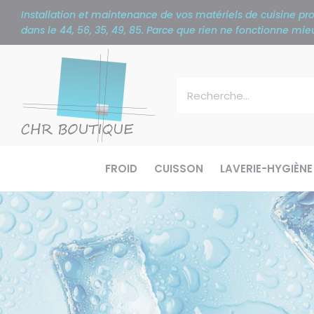
Panneau de gestion des cookies
Installation et maintenance de vos matériels de cuisine p
dans le 44, 56, 35, 49, 85. Parce que rien ne fonctionne m
FROID
CUISSON
LAVERIE-HYGIÈNE