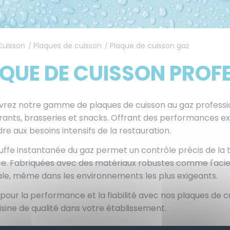
Cuisson
Plaques de cuisson
Plaque de cuisson gaz
/
/
QUE DE CUISSON PROF
rez notre gamme de plaques de cuisson au gaz professionn
rants, brasseries et snacks. Offrant des performances e
re aux besoins intensifs de la restauration.
uffe instantanée du gaz permet un contrôle précis de la 
ce. Fabriquées avec des matériaux robustes comme l'acier 
le, même dans les environnements les plus exigeants.
pour la performance et la fiabilité avec nos plaques de cu
isine de qualité dans votre établissement.