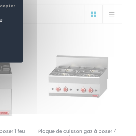
ccepter
e
poser 1 feu
Plaque de cuisson gaz à poser 4