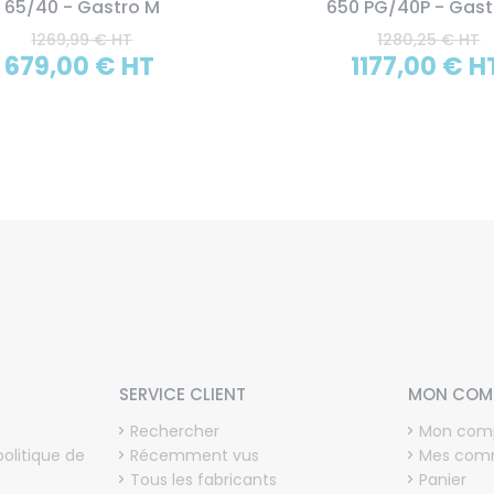
65/40 - Gastro M
650 PG/40P - Gast
1269,99 € HT
1280,25 € HT
679,00 € HT
1177,00 € H
SERVICE CLIENT
MON COM
Rechercher
Mon com
politique de
Récemment vus
Mes com
Tous les fabricants
Panier