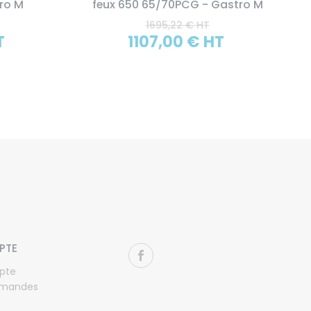
ro M
feux 650 65/70PCG - Gastro M
1695,22 € HT
T
1107,00 € HT
PTE
pte
mandes