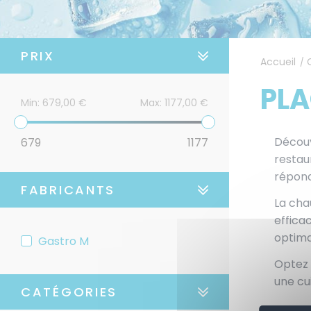
PRIX
Accueil
/
PLA
Min:
679,00 €
Max:
1177,00 €
Découv
679
1177
restau
répond
FABRICANTS
La cha
effica
optima
Gastro M
Optez 
une cu
CATÉGORIES