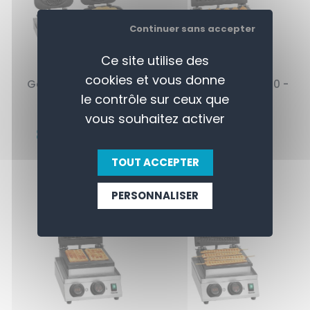
Continuer sans accepter
Ce site utilise des
cookies et vous donne
Gaufrier MDI 2HW211 -
Gaufrier MDI Lolly 600 -
le contrôle sur ceux que
BARTSCHER
BARTSCHER
vous souhaitez activer
1059,00 € HT
445,00 € HT
837,00 € HT
330,00 € HT
TOUT ACCEPTER
PERSONNALISER