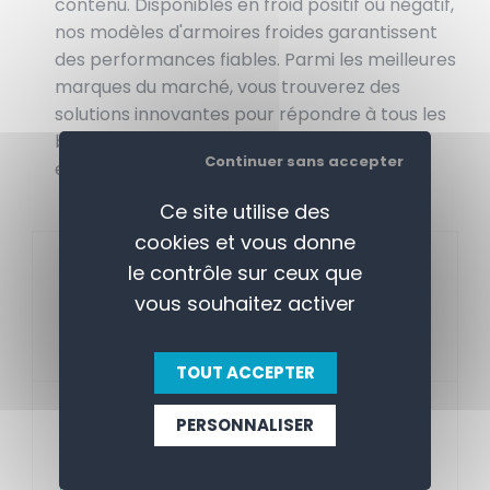
contenu. Disponibles en froid positif ou négatif,
nos modèles d'armoires froides garantissent
des performances fiables. Parmi les meilleures
marques du marché, vous trouverez des
solutions innovantes pour répondre à tous les
besoins de conservation, alliant capacité,
Continuer sans accepter
efficacité énergétique et durabilité.
Ce site utilise des
cookies et vous donne
ARMOIRE RÉFRIGÉRÉE
le contrôle sur ceux que
BLANCHE POSITIVE
vous souhaitez activer
VOIR TOUT
TOUT ACCEPTER
ARMOIRE RÉFRIGÉRÉE
PERSONNALISER
BLANCHE NÉGATIVE
VOIR TOUT