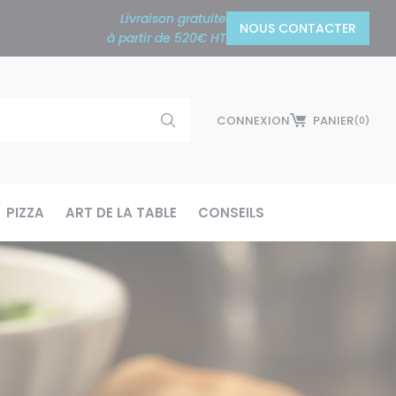
Livraison gratuite
NOUS CONTACTER
à partir de 520€ HT
CONNEXION
PANIER
(0)
PIZZA
ART DE LA TABLE
CONSEILS