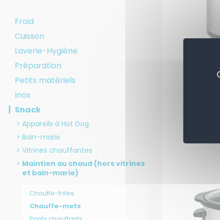
Froid
Cuisson
Laverie-Hygiène
Préparation
Cha
Petits matériels
Inox
Snack
Appareils à Hot Dog
Bain-marie
Vitrines chauffantes
Maintien au chaud (hors vitrines
et bain-marie)
Chauffe-frites
Chauffe-mets
Ponts chauffants