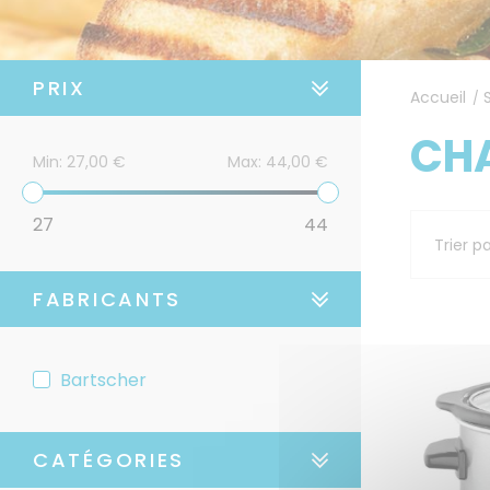
PRIX
Accueil
/
CH
Min:
27,00 €
Max:
44,00 €
27
44
Trier p
FABRICANTS
Bartscher
CATÉGORIES