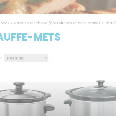
Snack
Maintien au chaud (hors vitrines et bain-marie)
Chauf
/
/
AUFFE-METS
ar