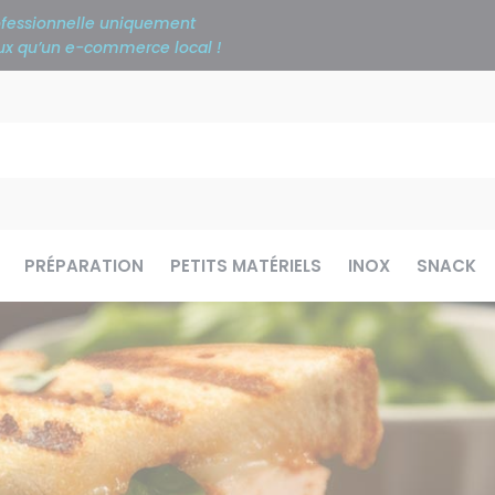
rofessionnelle uniquement
ieux qu’un e-commerce local !
PRÉPARATION
PETITS MATÉRIELS
INOX
SNACK