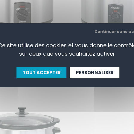
Continuer sans a
Ce site utilise des cookies et vous donne le contrôl
uffe-chocolat 1,25L -
Chauffe-mets 5,5L - B
sur ceux que vous souhaitez activer
BARTSCHER
55,00 € HT
41,00 € HT
39,00 € HT
29,00 € HT
TOUT ACCEPTER
PERSONNALISER