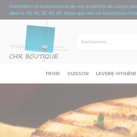
Panneau de gestion des cookies
Installation et maintenance de vos matériels de cuisine p
dans le 44, 56, 35, 49, 85. Parce que rien ne fonctionne m
FROID
CUISSON
LAVERIE-HYGIÈNE