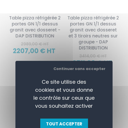
Table pizza réfrigérée 2
Table pizza réfrigérée 2
portes GN 1/1 dessus
portes GN 1/1 dessus
granit avec dosseret -
granit avec dosseret
DAP DISTRIBUTION
et 3 tiroirs neutres sur
groupe - DAP
2989,00 € HT
DISTRIBUTION
2207,00 € HT
3414,00 € HT
2511,00 € HT
Continuer sans accepter
Ce site utilise des
cookies et vous donne
le contrôle sur ceux que
vous souhaitez activer
TOUT ACCEPTER