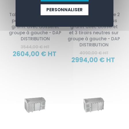
PERSONNALISER
Table pizza réfrigérée 2
Table pizza réfrigérée 2
portes GN 1/1 dessus
portes GN 1/1 dessus
granit avec dosseret
granit avec dosseret
groupe à gauche - DAP
et 3 tiroirs neutres sur
DISTRIBUTION
groupe à gauche - DAP
DISTRIBUTION
3544,00 € HT
2604,00 € HT
4090,00 € HT
2994,00 € HT