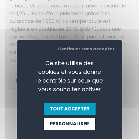
robuste et d’une cuve à eau en acier inoxydable
de 1,25 L, il chauffe rapidement grâce à sa
puissance de 1 000 W. La température est
réglable en continu de 30 °C à 90 °C, pour une
cuisson toujours maîtrisée. Compact et facile à
utiliser avec son témoin lumineux marche/arrêt,
Continuer sans accepter
c’est l’équipement idéal pour les snacks, food
trucks ou événements festifs !
Ce site utilise des
cookies et vous donne
+
le contrôle sur ceux que
AJOUTER AU PANIER
-
vous souhaitez activer
TOUT ACCEPTER
PERSONNALISER