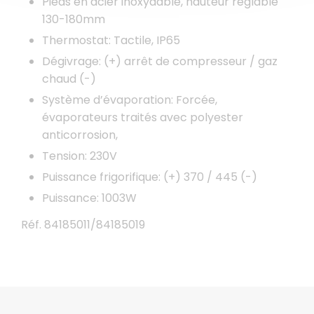
Pieds en acier inoxydable, hauteur réglable
130-180mm
Thermostat: Tactile, IP65
Dégivrage: (+) arrêt de compresseur / gaz
chaud (-)
Système d’évaporation: Forcée,
évaporateurs traités avec polyester
anticorrosion,
Tension: 230V
Puissance frigorifique: (+) 370 / 445 (-)
Puissance: 1003W
Réf. 84185011/84185019