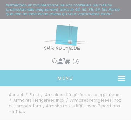
Panneau de gestion des cookies
Installation et maintenance de vos matériels de cuisine
professionnelle uniquement
dans le 44, 56, 35, 49, 85. Parce
que rien ne fonctionne mieux qu’un e-commerce local !
(0)
MENU
Accueil
Froid
Armoires réfrigérées et congélateurs
/
/
Armoires réfrigérées inox
Armoires réfrigérées inox
/
/
bi-température
Armoire mixte 500L avec 2 portillons
/
- Infrico