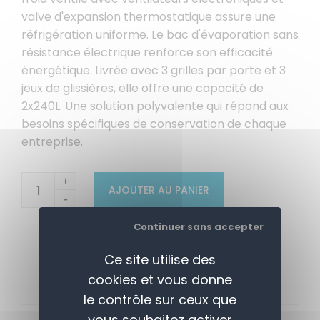
valve d'expansion thermostatique assure une
réfrigération uniforme. Le bac d'évaporation sans
résistance électrique renforce son efficacité
énergétique. Livrée avec 3 grilles par porte et 3
jeux de glissières, elle offre une capacité de
2x240L. Une solution polyvalente qui répond aux
besoins spécifiques de conservation de chaque
entreprise.
+
AJOUTER AU PANIER
-
Continuer sans accepter
Ce site utilise des
cookies et vous donne
le contrôle sur ceux que
vous souhaitez activer