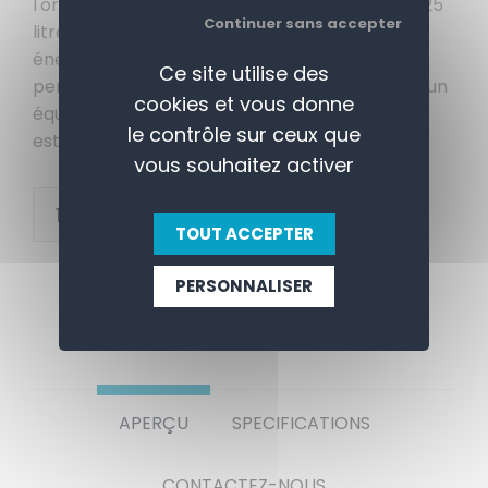
l'organisation interne. Avec une capacité de 325
Continuer sans accepter
litres, cette armoire affiche une classe
énergétique C, répondant à des critères de
Ce site utilise des
performance écoénergétique tout en offrant un
cookies et vous donne
équilibre parfait entre fonctionnalité et
le contrôle sur ceux que
esthétique.
vous souhaitez activer
+
AJOUTER AU PANIER
-
TOUT ACCEPTER
PERSONNALISER
APERÇU
SPECIFICATIONS
CONTACTEZ-NOUS