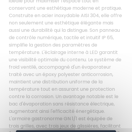
idéale pour maximiser l'espace tout en
conservant une esthétique moderne et pratique.
Construite en acier inoxydable AISI 304, elle offre
non seulement une esthétique élégante mais
aussi une durabilité qui la distingue. Son panneau
de contrôle numérique, tactile et intuitif IP 65,
simplifie la gestion des paramètres de
température. L'éclairage interne à LED garantit
une visibilité optimale du contenu. Le système de
froid ventilé, accompagné d'un évaporateur
traité avec un époxy polyester anticorrosion,
maintient une distribution uniforme de la
température tout en assurant une protection
contre la corrosion. Un avantage notable est le
bac d'évaporation sans résistance électrique,
augmentant ainsi l'efficacité énergétique.
L'armoire gastronorme GN 1/1 est équipée de
trois grilles, avec trois jeux de glissières, facilitant