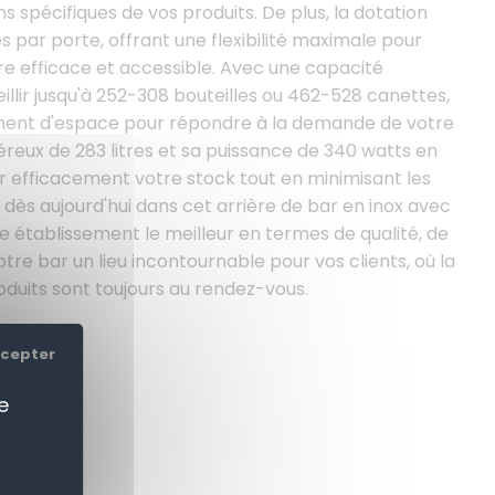
 spécifiques de vos produits. De plus, la dotation
 par porte, offrant une flexibilité maximale pour
re efficace et accessible. Avec une capacité
lir jusqu'à 252-308 bouteilles ou 462-528 canettes,
ement d'espace pour répondre à la demande de votre
reux de 283 litres et sa puissance de 340 watts en
rer efficacement votre stock tout en minimisant les
 dès aujourd'hui dans cet arrière de bar en inox avec
re établissement le meilleur en termes de qualité, de
votre bar un lieu incontournable pour vos clients, où la
roduits sont toujours au rendez-vous.
ccepter
ER
e