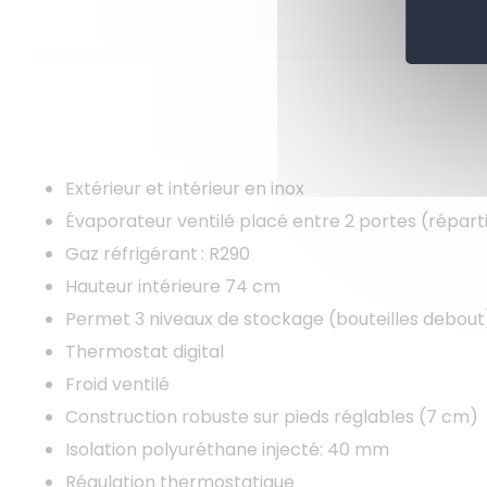
Extérieur et intérieur en inox
Évaporateur ventilé placé entre 2 portes (réparti
Gaz réfrigérant : R290
Hauteur intérieure 74 cm
Permet 3 niveaux de stockage (bouteilles debout
Thermostat digital
Froid ventilé
Construction robuste sur pieds réglables (7 cm)
Isolation polyuréthane injecté: 40 mm
Régulation thermostatique