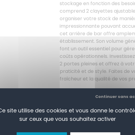
stockage en fonction des besoins
comprend 2 clayettes ajustables
organiser votre stock de maniè
impressionnante pouvant accueil
cet arrière de bar offre ampl
établissement. Son volume géné
font un outil essentiel pour gé
coûts opérationnels. Investissez
2 portes pleines et offrez à vot
praticité et de style. Faites de 
fraîcheur et la qualité de vos p
+
Continuer sans a
AJOUTER AU PANI
-
Ce site utilise des cookies et vous donne le contrôl
sur ceux que vous souhaitez activer