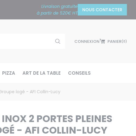
Livraison gratuite
NOUS CONTACTER
à partir de 520€ HT
CONNEXION
PANIER
(0)
PIZZA
ART DE LA TABLE
CONSEILS
 Groupe logé - AFI Collin-Lucy
 INOX 2 PORTES PLEINES
GÉ - AFI COLLIN-LUCY