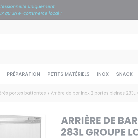
rofessionnelle uniquement
ieux qu’un e-commerce local !
PRÉPARATION
PETITS MATÉRIELS
INOX
SNACK
gérés portes battantes
Arrière de bar inox 2 portes pleines 283L
/
ARRIÈRE DE BAR
283L GROUPE LO