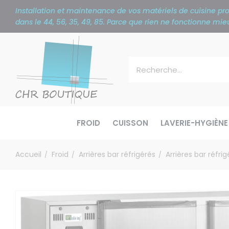
Panneau de gestion des cookies
Installation et maintenance de vos matériels de cuisine p
dans le 44, 56, 35, 49, 85. Parce que rien ne fonctionne m
FROID
CUISSON
LAVERIE-HYGIÈNE
Accueil
Froid
Arrières bar réfrigérés
Arrières bar réfri
/
/
/