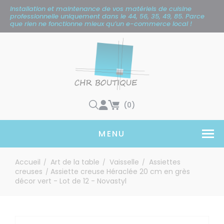
Panneau de gestion des cookies
Installation et maintenance de vos matériels de cuisine
professionnelle uniquement
dans le 44, 56, 35, 49, 85. Parce
que rien ne fonctionne mieux qu’un e-commerce local !
(0)
MENU
Accueil
Art de la table
Vaisselle
Assiettes
/
/
/
creuses
Assiette creuse Héraclée 20 cm en grès
/
décor vert - Lot de 12 - Novastyl