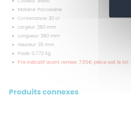
Couleur: Blanc
Matière: Porcelaine
Contenance: 30 cl
Largeur: 280 mm
Longueur: 280 mm
Hauteur: 35 mm
Poids: 0,772 kg
Prix indicatif avant remise: 7,55€ pièce soit le lot
Produits connexes