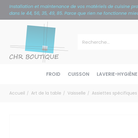
Panneau de gestion des cookies
Installation et maintenance de vos matériels de cuisine p
dans le 44, 56, 35, 49, 85. Parce que rien ne fonctionne m
FROID
CUISSON
LAVERIE-HYGIÈNE
Accueil
Art de la table
Vaisselle
Assiettes spécifiques
/
/
/