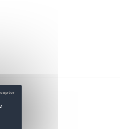
ccepter
e