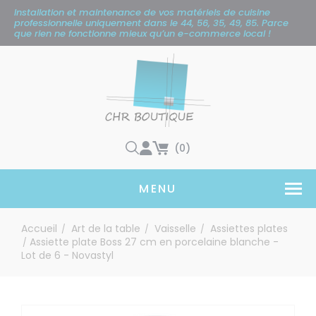
Panneau de gestion des cookies
Installation et maintenance de vos matériels de cuisine
professionnelle uniquement
dans le 44, 56, 35, 49, 85. Parce
que rien ne fonctionne mieux qu’un e-commerce local !
(0)
MENU
Accueil
Art de la table
Vaisselle
Assiettes plates
/
/
/
Assiette plate Boss 27 cm en porcelaine blanche -
/
Lot de 6 - Novastyl