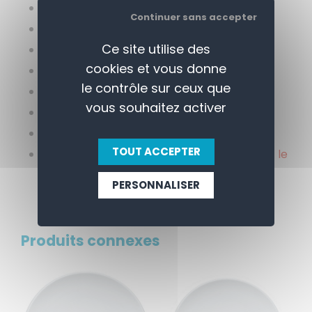
Couleur: Blanc
Continuer sans accepter
Matière: Porcelaine
Ce site utilise des
Gamme: Boss
cookies et vous donne
Largeur: 270 mm
le contrôle sur ceux que
Longueur: 270 mm
vous souhaitez activer
Hauteur: 30 mm
Poids: 0,723 kg
TOUT ACCEPTER
Prix indicatif avant remise: 6,98€ pièce soit le
lot: 41,88€
PERSONNALISER
Produits connexes