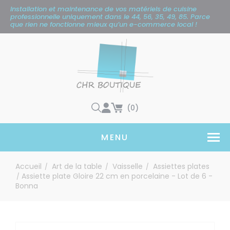
Panneau de gestion des cookies
Installation et maintenance de vos matériels de cuisine
professionnelle uniquement
dans le 44, 56, 35, 49, 85. Parce
que rien ne fonctionne mieux qu’un e-commerce local !
(0)
MENU
Accueil
Art de la table
Vaisselle
Assiettes plates
/
/
/
Assiette plate Gloire 22 cm en porcelaine - Lot de 6 -
/
Bonna