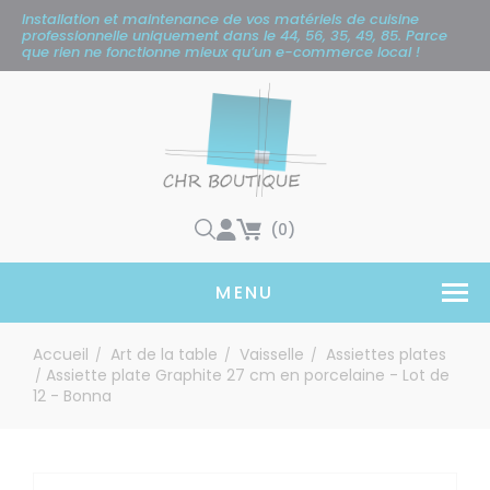
Panneau de gestion des cookies
Installation et maintenance de vos matériels de cuisine
professionnelle uniquement
dans le 44, 56, 35, 49, 85. Parce
que rien ne fonctionne mieux qu’un e-commerce local !
(0)
MENU
Accueil
Art de la table
Vaisselle
Assiettes plates
/
/
/
Assiette plate Graphite 27 cm en porcelaine - Lot de
/
12 - Bonna