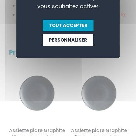
Poids: 0,812 kg
vous souhaitez activer
Prix indicatif avant remise: 8,35€ pièce soit le
lot: 100,20€
TOUT ACCEPTER
PERSONNALISER
Produits connexes
Assiette plate Graphite
Assiette plate Graphite