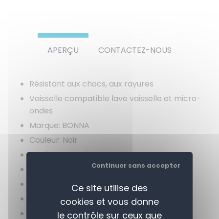
APERÇU
CONTACTEZ-NOUS
Résistant aux chocs, aux rayures
Vaisselle compatible lave vaisselle et micro-
ondes
Marque: BONNA
Couleur: Noir
Matière: Porcelaine
Continuer sans accepter
Gamme: Graphite
Largeur: 270 mm
Ce site utilise des
Longueur: 270 mm
cookies et vous donne
Hauteur: 28 mm
le contrôle sur ceux que