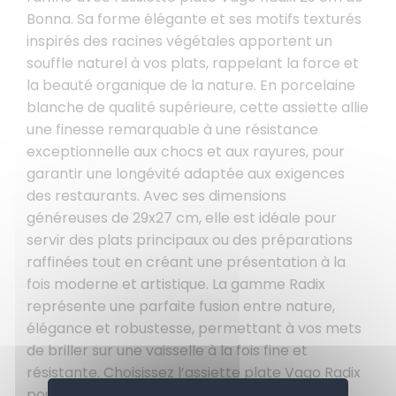
Bonna. Sa forme élégante et ses motifs texturés
inspirés des racines végétales apportent un
souffle naturel à vos plats, rappelant la force et
la beauté organique de la nature. En porcelaine
blanche de qualité supérieure, cette assiette allie
une finesse remarquable à une résistance
exceptionnelle aux chocs et aux rayures, pour
garantir une longévité adaptée aux exigences
des restaurants. Avec ses dimensions
généreuses de 29x27 cm, elle est idéale pour
servir des plats principaux ou des préparations
raffinées tout en créant une présentation à la
fois moderne et artistique. La gamme Radix
représente une parfaite fusion entre nature,
élégance et robustesse, permettant à vos mets
de briller sur une vaisselle à la fois fine et
résistante. Choisissez l’assiette plate Vago Radix
pour sublimer vos plats avec un décor aussi