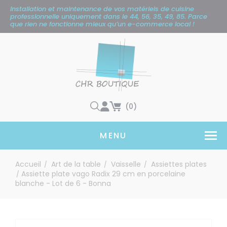
Panneau de gestion des cookies
Installation et maintenance de vos matériels de cuisine
professionnelle uniquement
dans le 44, 56, 35, 49, 85. Parce
que rien ne fonctionne mieux qu’un e-commerce local !
(0)
MENU
Accueil
Art de la table
Vaisselle
Assiettes plates
/
/
/
Assiette plate vago Radix 29 cm en porcelaine
/
blanche - Lot de 6 - Bonna