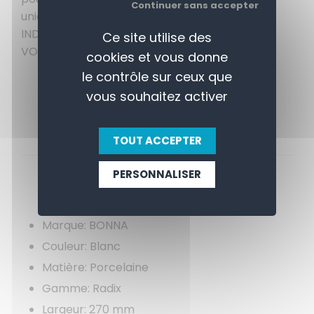
Continuer sans accepter
unique que vos créations culinaires. PRIX
INDICATIF - APPELEZ-NOUS POUR CONNAITRE
Ce site utilise des
VOTRE REMISE
cookies et vous donne
le contrôle sur ceux que
vous souhaitez activer
TOUT ACCEPTER
PERSONNALISER
APERÇU
CONTACTEZ-NOUS
Marque: BONNA
Couleur: Blanc
Matière: Porcelaine
Gamme: Radix
Largeur: 270 mm