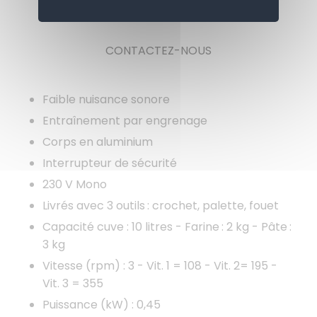
APERÇU
SPECIFICATIONS
CONTACTEZ-NOUS
Faible nuisance sonore
Entraînement par engrenage
Corps en aluminium
Interrupteur de sécurité
230 V Mono
Livrés avec 3 outils : crochet, palette, fouet
Capacité cuve : 10 litres - Farine : 2 kg - Pâte :
3 kg
Vitesse (rpm) : 3 - Vit. 1 = 108 - Vit. 2= 195 -
Vit. 3 = 355
Puissance (kW) : 0,45