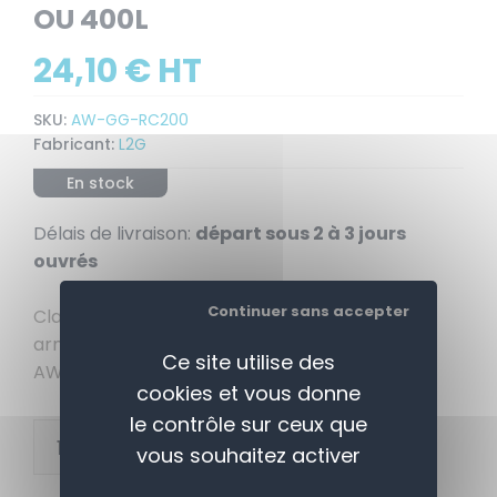
OU 400L
24,10 € HT
SKU:
AW-GG-RC200
Fabricant:
L2G
En stock
Délais de livraison:
départ sous 2 à 3 jours
ouvrés
Continuer sans accepter
Clayette rilsanisée supplémentaire pour
armoires réfrigérées AW-RC200, AW-RCX200,
Ce site utilise des
AW-RC400, AW-RCX400
cookies et vous donne
le contrôle sur ceux que
+
AJOUTER AU PANIER
vous souhaitez activer
-