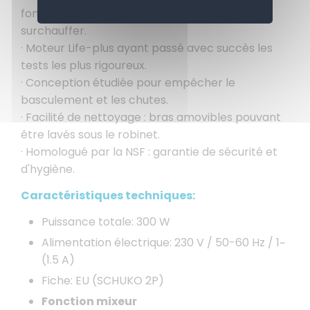
fonctionner de manière continue sans
surchauffer.
· Moteur Life-plus ayant passé avec succès les
tests les plus rigoureux.
· Conception étudiée pour empêcher le
basculement et les chutes.
· Facilité de nettoyage : bras amovibles pouvant
être lavés sous le robinet.
· Homologué par la NSF : garantie de sécurité et
d'hygiène.
Caractéristiques techniques:
Puissance totale: 300 W
Alimentation électrique: 230 V / 50-60 Hz / 1~
(1.5 A)
Fiche: EU (SCHUKO 2P)
Fonction mixeur