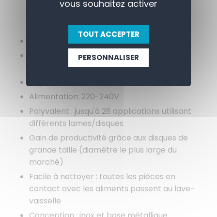
vous souhaitez activer
APERÇU
CONTACTEZ-NOUS
TOUT ACCEPTER
Puissance: 1,1kW.
Livré avec un disque éminceur de 2,5mm
PERSONNALISER
CL1025
Capacité: 5,4L
Alimentation: 220-240V
Polyvalent : jusqu'à 28 applications utilisant
différents lames/disques
Gain de productivité grâce aux disques de
grande taille (diamètre le plus large du
marché)
Facile à nettoyer : toutes les pièces en
contact avec les aliments passent au lave-
vaisselle
Conception : inox et base métallique