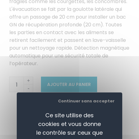
fragiles comme les courgettes, les concombres.
L'évacuation se fait par la goulotte latérale qui
offre un passage de 20 cm pour installer un bac
GN de récupération profonde (20 cm). Toutes
les parties en contact avec les aliments se
retirent facilement et passent en lave-vaisselle
pour un nettoyage rapide. Détection magnétique
automatique pour une sécurité totale de
l’opérateur.
+
AJOUTER AU PANIER
-
Continuer sans accepter
Ce site utilise des
cookies et vous donne
le contrôle sur ceux que