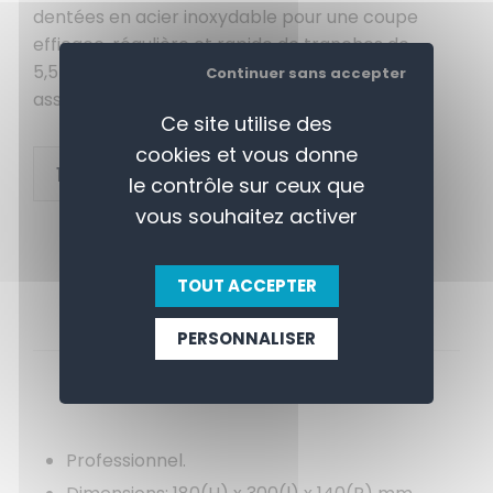
dentées en acier inoxydable pour une coupe
efficace, régulière et rapide de tranches de
5,5mm d'épaisseur. Les 4 pieds ventouse
Continuer sans accepter
assurent une stabilité parfaite.
Ce site utilise des
cookies et vous donne
+
AJOUTER AU PANIER
le contrôle sur ceux que
-
vous souhaitez activer
TOUT ACCEPTER
PERSONNALISER
APERÇU
CONTACTEZ-NOUS
Professionnel.