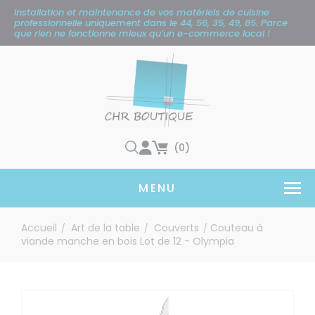
Panneau de gestion des cookies
Installation et maintenance de vos matériels de cuisine
professionnelle uniquement
dans le 44, 56, 35, 49, 85. Parce
que rien ne fonctionne mieux qu’un e-commerce local !
(0)
MENU
Accueil
Art de la table
Couverts
Couteau à
/
/
/
viande manche en bois Lot de 12 - Olympia