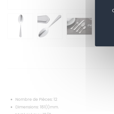
Nombre de Pièces: 12
Dimensions: 181(l)mm.