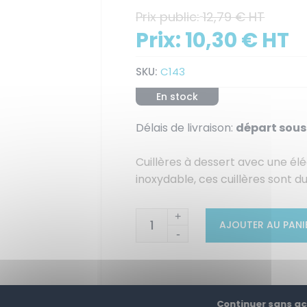
Prix public:
12,79 € HT
Prix:
10,30 € HT
SKU:
C143
En stock
Délais de livraison:
départ sous 
Cuillères à dessert avec une él
inoxydable, ces cuillères sont d
+
AJOUTER AU PANI
-
Continuer sans a