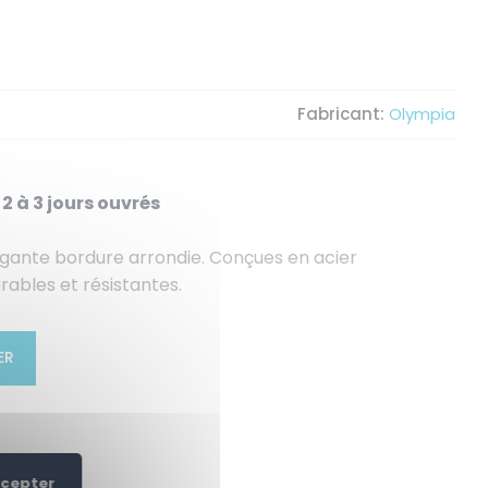
Fabricant:
Olympia
2 à 3 jours ouvrés
égante bordure arrondie. Conçues en acier
urables et résistantes.
ER
ccepter