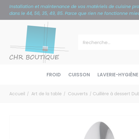
Panneau de gestion des cookies
Installation et maintenance de vos matériels de cuisine p
dans le 44, 56, 35, 49, 85. Parce que rien ne fonctionne m
FROID
CUISSON
LAVERIE-HYGIÈNE
Accueil
Art de la table
Couverts
Cuillère à dessert Du
/
/
/