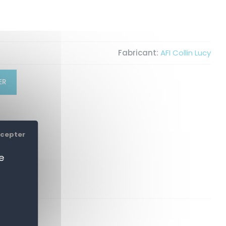
Fabricant:
AFI Collin Lucy
ER
ccepter
e