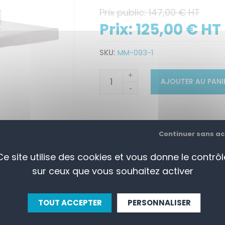
Prix public:
147,00 € HT
Prix:
125,00 € HT
SKU:
MM-093-1
+
AJOUTER AU PANI
-
Continuer sans a
Ce site utilise des cookies et vous donne le contrôl
sur ceux que vous souhaitez activer
TOUT ACCEPTER
PERSONNALISER
APERÇU
CONTACTEZ-NOUS