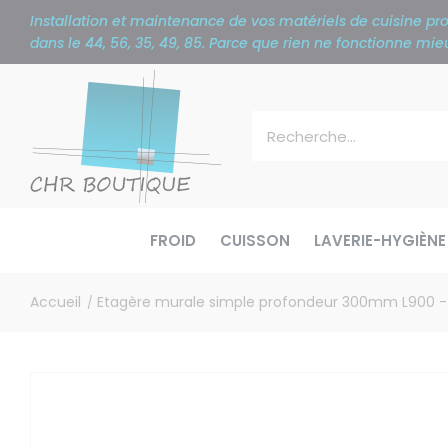
Panneau de gestion des cookies
Installation et maintenance de vos matériels de cuisine p
dans le 44, 56, 35, 49, 85. Parce que rien ne fonctionne m
FROID
CUISSON
LAVERIE-HYGIÈNE
Accueil
Etagère murale simple profondeur 300mm L900 - A
/