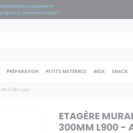
rofessionnelle uniquement
ieux qu’un e-commerce local !
PRÉPARATION
PETITS MATÉRIELS
INOX
SNACK
FI Collin Lucy
ETAGÈRE MURA
300MM L900 - A