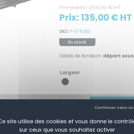
Prix public:
254,00 € HT
Prix:
135,00 € HT
SKU:
F-ETTU83
En stock
Délais de livraison:
départ sous 
Largeur
+
AJOUTER AU PANI
-
Continuer sans a
Ce site utilise des cookies et vous donne le contrôl
sur ceux que vous souhaitez activer