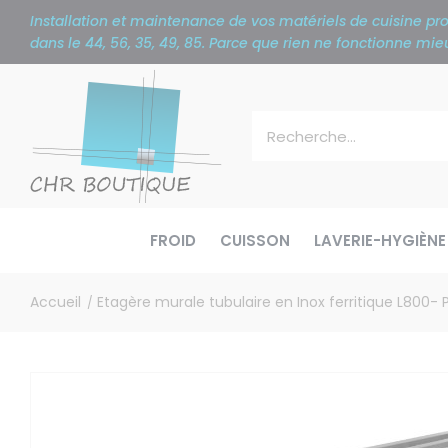
Panneau de gestion des cookies
Installation et maintenance de vos matériels de cuisine p
dans le 44, 56, 35, 49, 85. Parce que rien ne fonctionne m
FROID
CUISSON
LAVERIE-HYGIÈNE
Accueil
Etagère murale tubulaire en Inox ferritique L800
/