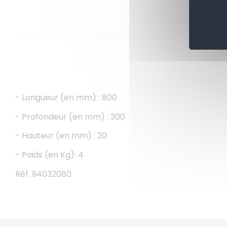
- Longueur (en mm) : 800
- Profondeur (en mm) : 300
- Hauteur (en mm) : 20
- Poids (en Kg): 4
Réf. 94032080