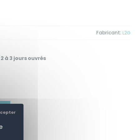
Fabricant:
L2G
2 à 3 jours ouvrés
ER
ccepter
e