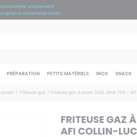
rofessionnelle uniquement
ieux qu’un e-commerce local !
PRÉPARATION
PETITS MATÉRIELS
INOX
SNACK
à poser
Friteuse gaz
Friteuse gaz à poser 2x12L série 700 - AFI
/
/
FRITEUSE GAZ À 
AFI COLLIN-LU