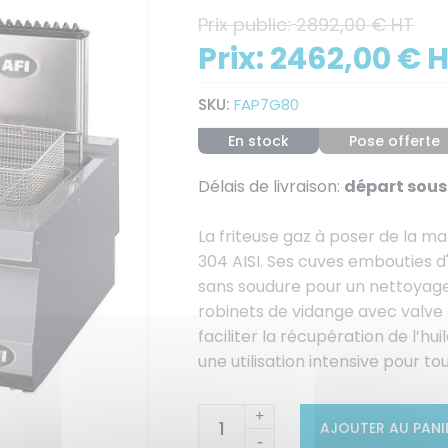
Prix public:
2892,00 € HT
Prix:
2462,00 € 
SKU:
FAP7G80
En stock
Pose offerte
Délais de livraison:
départ sous 
La friteuse gaz à poser de la m
304 AISI. Ses cuves embouties d
sans soudure pour un nettoyage 
robinets de vidange avec valve d
faciliter la récupération de l’
une utilisation intensive pour to
+
AJOUTER AU PANI
-