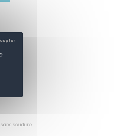
ccepter
e
NOUS
 sans soudure