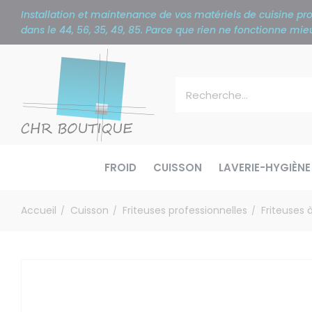
Panneau de gestion des cookies
Installation et maintenance de vos matériels de cuisine p
dans le 44, 56, 35, 49, 85. Parce que rien ne fonctionne m
FROID
CUISSON
LAVERIE-HYGIÈNE
Accueil
Cuisson
Friteuses professionnelles
Friteuses 
/
/
/