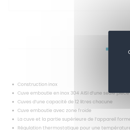
APE
Construction inox
Cuve emboutie en inox 304 AISI d’une seule pièce
Cuves d’une capacité de 12 litres chacune
Cuve emboutie avec zone froide
La cuve et la partie supérieure de l’appareil f
Régulation thermostatique pour une températur