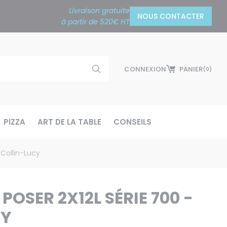
Livraison gratuite
NOUS CONTACTER
à partir de 520€ HT
CONNEXION
PANIER
(0)
PIZZA
ART DE LA TABLE
CONSEILS
 Collin-Lucy
POSER 2X12L SÉRIE 700 -
CY