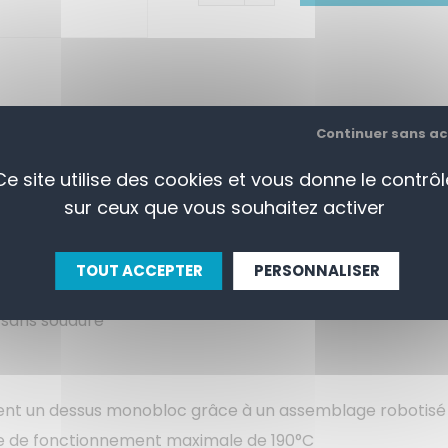
Continuer sans a
Ce site utilise des cookies et vous donne le contrôl
sur ceux que vous souhaitez activer
RÇU
SPECIFICATIONS
CONTACTEZ-
TOUT ACCEPTER
PERSONNALISER
 sans soudure
orment un dessus monobloc grâce à un assemblage robotisé
e de fonctionnement maximale de 190°C