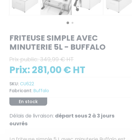
FRITEUSE SIMPLE AVEC
MINUTERIE 5L - BUFFALO
Prix public:
349,99 € HT
Prix:
281,00 € HT
SKU:
CU622
Fabricant:
Buffalo
En stock
Délais de livraison:
départ sous 2 à 3 jours
ouvrés
La friteuse simple 5 L avec minuterie Buffalo est