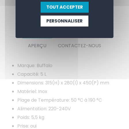
TOUT ACCEPTER
PERSONNALISER
APERÇU
CONTACTEZ-NOUS
Marque: Buffalo
Capacité: 5 L
Dimensions: 315(H) x 280(l) x 450(P) mm
Matériel: Inox
Plage de Température: 50 °C à 190 °C
Alimentation: 220-240V
Poids: 5,5 kg
Prise: oui