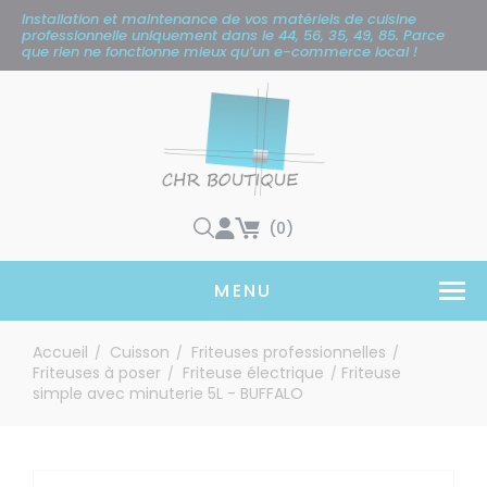
Panneau de gestion des cookies
Installation et maintenance de vos matériels de cuisine
professionnelle uniquement
dans le 44, 56, 35, 49, 85. Parce
que rien ne fonctionne mieux qu’un e-commerce local !
(0)
MENU
Accueil
Cuisson
Friteuses professionnelles
/
/
/
Friteuses à poser
Friteuse électrique
Friteuse
/
/
simple avec minuterie 5L - BUFFALO