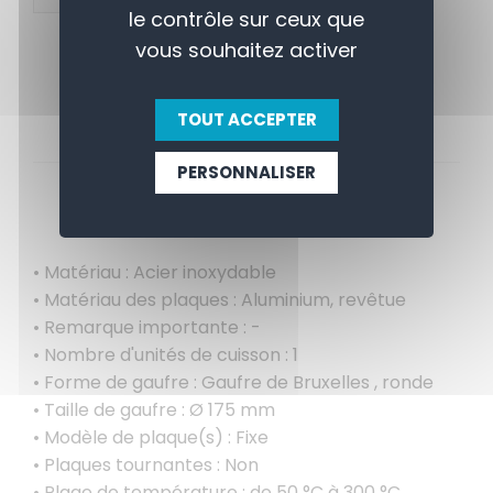
le contrôle sur ceux que
vous souhaitez activer
TOUT ACCEPTER
PERSONNALISER
APERÇU
CONTACTEZ-NOUS
• Matériau : Acier inoxydable
• Matériau des plaques : Aluminium, revêtue
• Remarque importante : -
• Nombre d'unités de cuisson : 1
• Forme de gaufre : Gaufre de Bruxelles , ronde
• Taille de gaufre : Ø 175 mm
• Modèle de plaque(s) : Fixe
• Plaques tournantes : Non
• Plage de température : de 50 °C à 300 °C