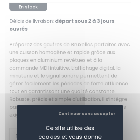
En stock
Délais de livraison:
départ sous 2 à 3 jours
ouvrés
Préparez des gaufres de Bruxelles parfaites avec
une cuisson homogène et rapide grâce aux
plaques en aluminium revêtues et à la
commande MDI intuitive. L’affichage digital, la
minuterie et le signal sonore permettent de
gérer facilement les périodes de forte affluence
tout en garantissant une qualité constante.
Robuste, précis et simple d’utilisation, il s’intègre
parfaitement dans les cuisines professionnelles
Continuer sans accepter
exigeantes.
Ce site utilise des
+
AJOUTER AU PANIER
cookies et vous donne
-