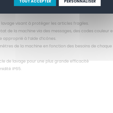
 plus grande stabilité et résistance lors d’une utilisation 
TOUT ACCEPTER
PERSONNALISER
avage visant à protéger les articles fragiles.
état de la machine via des messages, des codes couleur e
 approprié à l’aide d’icônes.
mètres de la machine en fonction des besoins de chaque u
cle de lavage pour une plus grande efficacité
dité IP65.