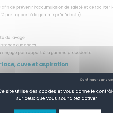
in de prévenir l’accumulation de saleté et de faciliter 
 % par rapport à la gamme précédente).
té de lavage.
sistance aux chocs.
u rinçage par rapport à la gamme précédente.
rface, cuve et aspiration
imales pour maintenir une efficacité de lavage constante
Continuer sans a
Ce site utilise des cookies et vous donne le contrôl
sur ceux que vous souhaitez activer
ion de la cloche avec moins d’effort
 1/1 et Euronorm