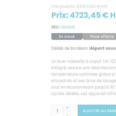
Prix public:
5557,00 € HT
Prix:
4723,45 € 
SKU:
1303341
En stock
Pose offerte
Délais de livraison:
départ sous 
Le lave-vaisselle à capot UX-1
intégré, assure une désinfectio
température optimale grâce à 
encastrés et ses bras de lavag
tout en économisant jusqu'à 30 
cycles dédiés, cet appareil offre
+
AJOUTER AU PANI
-