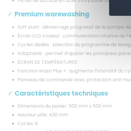
Filtres de surface en acier inoxydable assurant une
Premium warewashing
Soft start : démarrage progressif de la pompe de l
Écran LCD couleur : communication intuitive de l’
Cycles dédiés : sélection du programme de lavage
Adaptable : permet d’ajuster les principaux para
ÉCRAN DE TEMPÉRATURES
Fonction Wash Plus + : augmente l’intensité du cy
Panneau de commande avec protection anti-humi
Caractéristiques techniques
Dimensions du panier: 500 mm x 500 mm
Hauteur utile: 430 mm
Cycles: 6