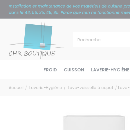
Panneau de gestion des cookies
Installation et maintenance de vos matériels de cuisine p
dans le 44, 56, 35, 49, 85. Parce que rien ne fonctionne m
FROID
CUISSON
LAVERIE-HYGIÈNE
Accueil
Laverie-Hygiène
Lave-vaisselle à capot
Lave-
/
/
/