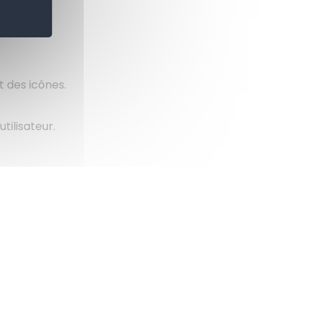
intensive
t des icônes.
tilisateur.