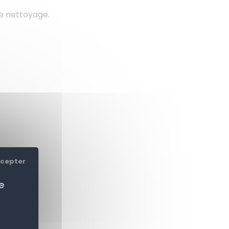
le nettoyage.
.
ccepter
e