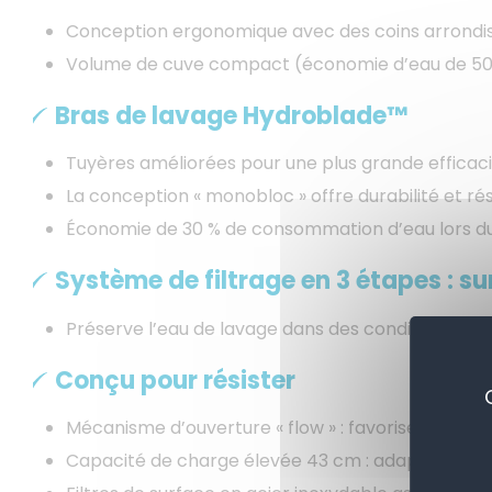
Conception ergonomique avec des coins arrondis af
Volume de cuve compact (économie d’eau de 50
Bras de lavage Hydroblade™
Tuyères améliorées pour une plus grande efficaci
La conception « monobloc » offre durabilité et ré
Économie de 30 % de consommation d’eau lors d
Système de filtrage en 3 étapes : su
Préserve l’eau de lavage dans des conditions opt
Conçu pour résister
Mécanisme d’ouverture « flow » : favorise l’élévat
Capacité de charge élevée 43 cm : adaptée à GN