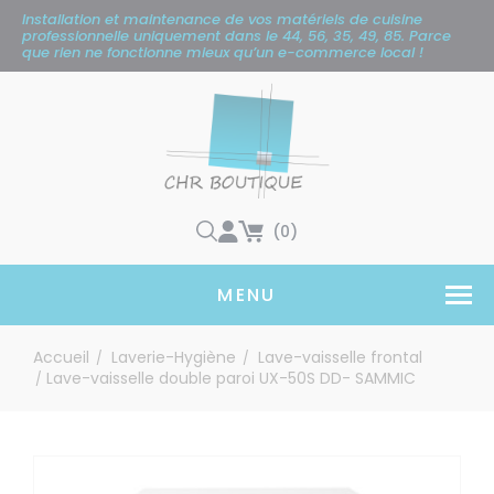
Panneau de gestion des cookies
Installation et maintenance de vos matériels de cuisine
professionnelle uniquement
dans le 44, 56, 35, 49, 85. Parce
que rien ne fonctionne mieux qu’un e-commerce local !
(0)
MENU
Accueil
Laverie-Hygiène
Lave-vaisselle frontal
/
/
Lave-vaisselle double paroi UX-50S DD- SAMMIC
/