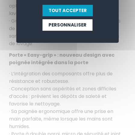
optimales pour maintenir une efficacité de
TOUT ACCEPTER
lavage constante.
· Grâce à leur conception « easy-on », les filtres
PERSONNALISER
de surface peuvent être rapidement retirés,
sans qu’il soit nécessaire de démonter les bras
de lavage.
Porte « Easy-grip » : nouveau design avec
poignée intégrée dans la porte
· L’intégration des composants offre plus de
résistance et robustesse.
· Conception sans aspérités et zones difficiles
d’accès : prévient les dépôts de saleté et
favorise le nettoyage.
· Sa poignée ergonomique offre une prise en
main parfaite, même lorsque les mains sont
humides.
· Porte à double paroi, micro de sécurité et joint