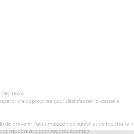
DIN 10534.
mpérature appropriée pour désinfecter la vaisselle.
 de prévenir l’accumulation de saleté et de faciliter le 
 par rapport à la gamme précédente).