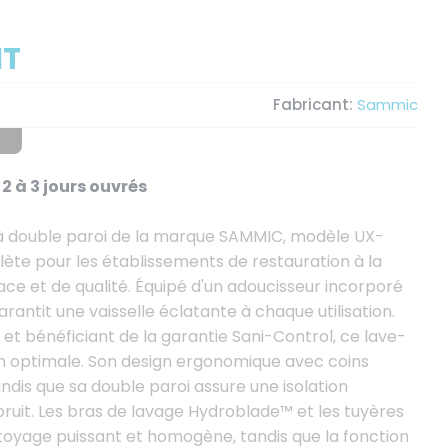
HT
Fabricant:
Sammic
2 à 3 jours ouvrés
l à double paroi de la marque SAMMIC, modèle UX-
ète pour les établissements de restauration à la
ce et de qualité. Équipé d'un adoucisseur incorporé
arantit une vaisselle éclatante à chaque utilisation.
t bénéficiant de la garantie Sani-Control, ce lave-
on optimale. Son design ergonomique avec coins
tandis que sa double paroi assure une isolation
bruit. Les bras de lavage Hydroblade™ et les tuyères
toyage puissant et homogène, tandis que la fonction