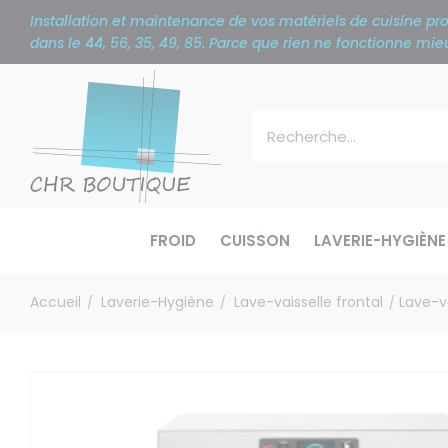
Panneau de gestion des cookies
Installation et maintenance de vos matériels de cuisine p
dans le 44, 56, 35, 49, 85. Parce que rien ne fonctionne m
FROID
CUISSON
LAVERIE-HYGIÈNE
Accueil
Laverie-Hygiène
Lave-vaisselle frontal
Lave-v
/
/
/