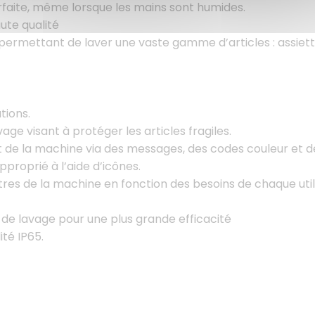
rfaite, même lorsque les mains sont humides.
aute qualité
ermettant de laver une vaste gamme d’articles : assiette
tions.
age visant à protéger les articles fragiles.
at de la machine via des messages, des codes couleur et d
proprié à l’aide d’icônes.
tres de la machine en fonction des besoins de chaque util
e de lavage pour une plus grande efficacité
té IP65.