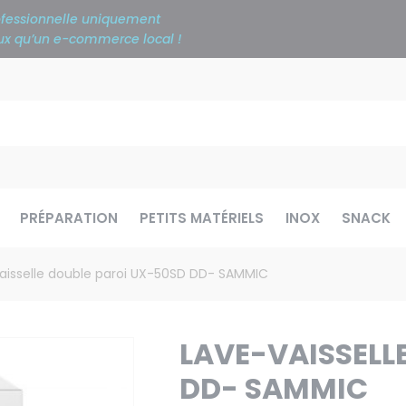
rofessionnelle uniquement
ieux qu’un e-commerce local !
PRÉPARATION
PETITS MATÉRIELS
INOX
SNACK
aisselle double paroi UX-50SD DD- SAMMIC
LAVE-VAISSELL
DD- SAMMIC