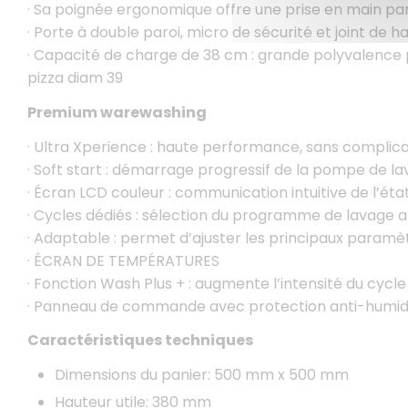
· Sa poignée ergonomique offre une prise en main pa
· Porte à double paroi, micro de sécurité et joint de h
· Capacité de charge de 38 cm : grande polyvalence p
pizza diam 39
Premium warewashing
· Ultra Xperience : haute performance, sans complica
· Soft start : démarrage progressif de la pompe de lav
· Écran LCD couleur : communication intuitive de l’ét
· Cycles dédiés : sélection du programme de lavage ap
· Adaptable : permet d’ajuster les principaux paramè
· ÉCRAN DE TEMPÉRATURES
· Fonction Wash Plus + : augmente l’intensité du cycl
· Panneau de commande avec protection anti-humidi
Caractéristiques techniques
Dimensions du panier: 500 mm x 500 mm
Hauteur utile: 380 mm