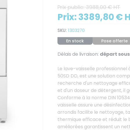
Prix public:
3988,00 € HT
Prix:
3389,80 € 
SKU:
1303270
En stock
Pose offerte
Délais de livraison:
départ sous 
Le lave-vaisselle professionne
50SD DD, est une solution compl
recherche d'un nettoyage effica
et d'un doseur de détergent, il g
Conforme à la norme DIN 10534 e
vaisselle assure une désinfecti
arrondis facilite le nettoyage, 
thermique efficace et réduit le 
améliorées garantissent un net