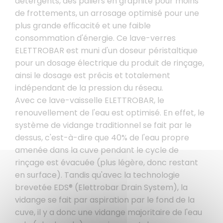
détergents, des paliers en graphite pour moins
de frottements, un arrosage optimisé pour une
plus grande efﬁcacité et une faible
consommation d'énergie. Ce lave-verres
ELETTROBAR est muni d'un doseur péristaltique
pour un dosage électrique du produit de rinçage,
ainsi le dosage est précis et totalement
indépendant de la pression du réseau.
Avec ce lave-vaisselle ELETTROBAR, le
renouvellement de l'eau est optimisé. En effet, le
système de vidange traditionnel se fait par le
dessus, c'est-à-dire que 40% de l'eau propre
amenée dans la cuve pendant le cycle de
rinçage est évacuée (plus légère, donc restant
en surface). Tandis qu'avec la technologie
brevetée EDS® (Elettrobar Drain System), la
vidange se fait par aspiration par le fond de la
cuve, il y a donc une vidange majoritaire de l'eau