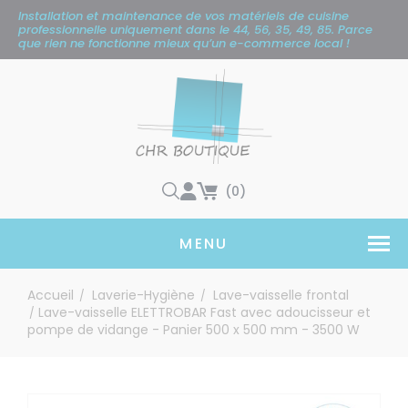
Panneau de gestion des cookies
Installation et maintenance de vos matériels de cuisine
professionnelle uniquement
dans le 44, 56, 35, 49, 85. Parce
que rien ne fonctionne mieux qu’un e-commerce local !
(0)
MENU
Accueil
Laverie-Hygiène
Lave-vaisselle frontal
/
/
Lave-vaisselle ELETTROBAR Fast avec adoucisseur et
/
pompe de vidange - Panier 500 x 500 mm - 3500 W