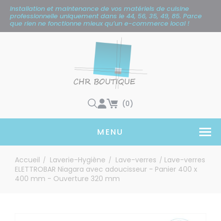
Panneau de gestion des cookies
Installation et maintenance de vos matériels de cuisine
professionnelle uniquement
dans le 44, 56, 35, 49, 85. Parce
que rien ne fonctionne mieux qu’un e-commerce local !
(0)
MENU
Accueil
Laverie-Hygiène
Lave-verres
Lave-verres
/
/
/
ELETTROBAR Niagara avec adoucisseur - Panier 400 x
400 mm - Ouverture 320 mm