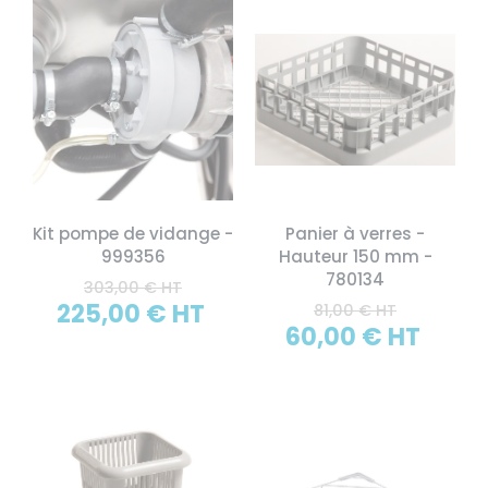
Kit pompe de vidange -
Panier à verres -
999356
Hauteur 150 mm -
780134
303,00 € HT
225,00 € HT
81,00 € HT
60,00 € HT