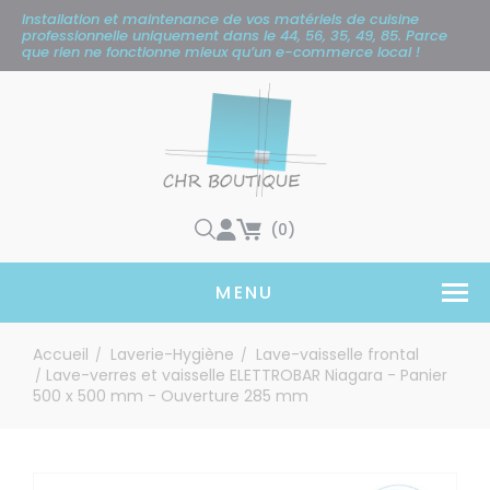
Panneau de gestion des cookies
Installation et maintenance de vos matériels de cuisine
professionnelle uniquement
dans le 44, 56, 35, 49, 85. Parce
que rien ne fonctionne mieux qu’un e-commerce local !
(0)
MENU
Accueil
Laverie-Hygiène
Lave-vaisselle frontal
/
/
Lave-verres et vaisselle ELETTROBAR Niagara - Panier
/
500 x 500 mm - Ouverture 285 mm