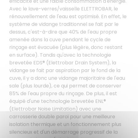
efﬁcacité et une faible consommation d'énergie.
Avec le lave-verres/vaisselle ELETTROBAR, le
rénouvellement de l'eau est optimisé. En effet, le
système de vidange traditionnel se fait par le
dessus, c'est-à-dire que 40% de l'eau propre
amenée dans la cuve pendant le cycle de
rinçage est évacuée (plus légère, donc restant
en surface). Tandis qu'avec la technologie
brevetée EDS® (Elettrobar Drain System), la
vidange se fait par aspiration par le fond de la
cuve, il y a donc une vidange majoritaire de l'eau
sale (plus lourde), ce qui permet de conserver
85% de l'eau propre du rinçage. De plus, il est
équipé d'une technologie brevetée ENL®
(Elettrobar Noise Limitation) avec une
carrosserie double paroi pour une meilleure
isolation thermique et un fonctionnement plus
silencieux et d'un démarrage progressif de la