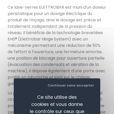
Ce lave-verres ELETTROBAR est muni d'un doseur
péristaltique pour un dosage électrique du
produit de rinçage, ainsi le dosage est précis et
totalement indépendant de la pression du
réseau. Il bénéficie de la technologie brevetéee
EHS® (Elettrobar Hinge System) avec un
mécanisme permettant une réduction de 50%
de l'effort à l'ouverture, une fermeture amortie,
une position de blocage pour ouverture partielle
(évacuation des condensats et aération de la
machine), il dispose également d'une porte avec
proﬁlé en labyrinthe et joint sur le châssis
garantissant une étanchéité optimale.
Continuer sans accepter
La pompe standard une sortie dispose d'un seul
Ce site utilise des
circuit pour les 2 bras (haut et bas), ce qui peut
cookies et vous donne
provoquer un goulot d'étranglement et ainsi une
le contrôle sur ceux que
perte de rendement de 25 à 30%. C'est pour cela