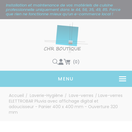
Panneau de gestion des cookies
Installation et maintenance de vos matériels de cuisine
professionnelle uniquement
dans le 44, 56, 35, 49, 85. Parce
que rien ne fonctionne mieux qu’un e-commerce local !
(0)
MENU
Accueil
Laverie-Hygiène
Lave-verres
Lave-verres
/
/
/
ELETTROBAR Pluvia avec affichage digital et
adoucisseur - Panier 400 x 400 mm - Ouverture 320
mm