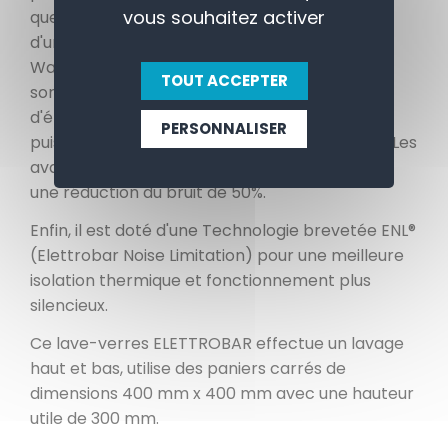
vous souhaitez activer
que le lave-verres ELETTROBAR dispose
d'une technologie brevetée EWT® (Elettrobar
Wash Technology) avec une pompe double
TOUT ACCEPTER
sortie qui permet une suppression du goulot
d'étranglement et l'utilisation d'une pompe de
PERSONNALISER
puissance réduite pour un résultat équivalent. Les
avantages sont des économies d'énergie et
une réduction du bruit de 50%.
Enfin, il est doté d'une Technologie brevetée ENL®
(Elettrobar Noise Limitation) pour une meilleure
isolation thermique et fonctionnement plus
silencieux.
Ce lave-verres ELETTROBAR effectue un lavage
haut et bas, utilise des paniers carrés de
dimensions 400 mm x 400 mm avec une hauteur
utile de 300 mm.