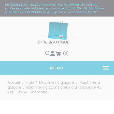
Panneau de gestion des cookies
Installation et maintenance de vos matériels de cuisine
professionnelle uniquement
dans le 44, 56, 35, 49, 85. Parce
que rien ne fonctionne mieux qu’un e-commerce local !
(0)
MENU
Accueil
Froid
Machines à glaçons
Machines à
/
/
/
glaçons
Machine à glaçons creux à air capacité 45
/
kg/j - K45A - Icematic