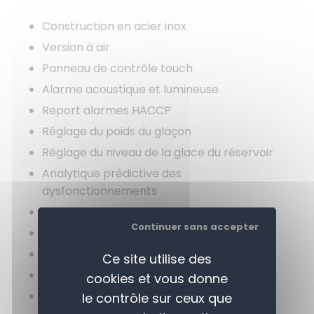
Construction en acier inox
Version à air
Panneau de contrôle touch
Alarme acoustique et lumineuse
Report alarmes HACCP
Réglage du poids du glaçon
Réglage du niveau de la glace du réservoir
Analytique prédictive des
dysfonctionnements
Report des performances
Continuer sans accepter
Réservoir incorporé
Lavage automatique
Ce site utilise des
Filtre frontal extractible et nettoyable
cookies et vous donne
Entrée et sortie frontales de l'air
le contrôle sur ceux que