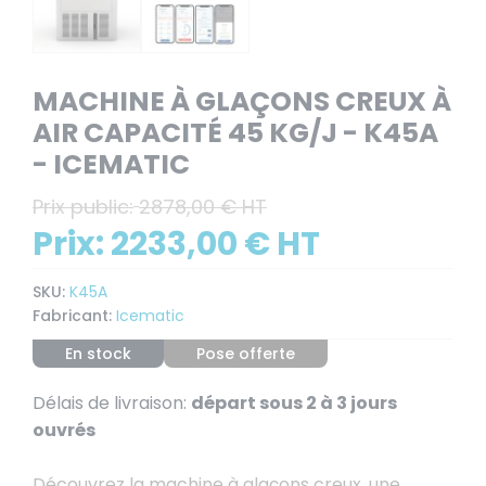
MACHINE À GLAÇONS CREUX À
AIR CAPACITÉ 45 KG/J - K45A
- ICEMATIC
Prix public:
2878,00 € HT
Prix:
2233,00 € HT
SKU:
K45A
Fabricant:
Icematic
En stock
Pose offerte
Délais de livraison:
départ sous 2 à 3 jours
ouvrés
Découvrez la machine à glaçons creux, une