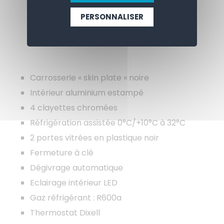
APERÇU
SPECIFICATIONS
PERSONNALISER
CONTACTEZ-NOUS
Carrosserie « skin plate » noire
Intérieur aluminium estampé
4 clayettes chromées
Réfrigération assistée 0°C/+10°C à 32°C
2 portes vitrées en plastique noir
Fermeture à clé
Dégivrage automatique
Eclairage intérieur LED
Gaz réfrigérant : R600a
Thermostat Dixell