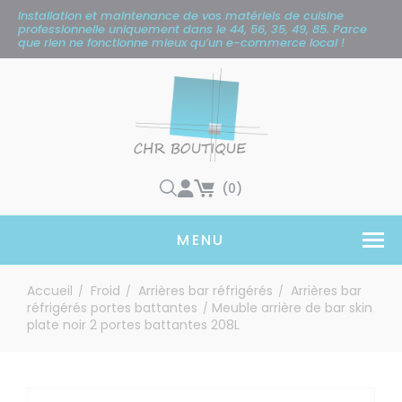
Panneau de gestion des cookies
Installation et maintenance de vos matériels de cuisine
professionnelle uniquement
dans le 44, 56, 35, 49, 85. Parce
que rien ne fonctionne mieux qu’un e-commerce local !
(0)
MENU
Accueil
Froid
Arrières bar réfrigérés
Arrières bar
/
/
/
réfrigérés portes battantes
Meuble arrière de bar skin
/
plate noir 2 portes battantes 208L