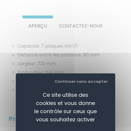
APERÇU
CONTACTEZ-NOUS
Capacité:
7 plaques GN 1/1
Distance entre les plateaux:
60 mm
Largeur:
732 mm
Profondeur:
641 mm
Hauteur:
888 mm
Continuer sans accepter
Poids:
23 kg
Ce site utilise des
cookies et vous donne
le contrôle sur ceux que
Produits connexes
vous souhaitez activer