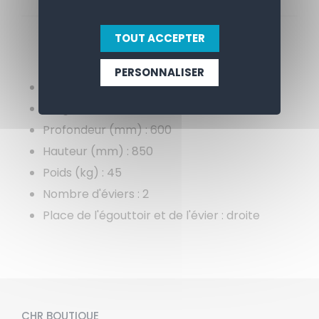
APERÇU
CONTACTEZ-NOUS
TOUT ACCEPTER
PERSONNALISER
Construction inox 18/10
Longueur (mm) : 1600
Profondeur (mm) : 600
Hauteur (mm) : 850
Poids (kg) : 45
Nombre d'éviers : 2
Place de l'égouttoir et de l'évier : droite
CHR BOUTIQUE