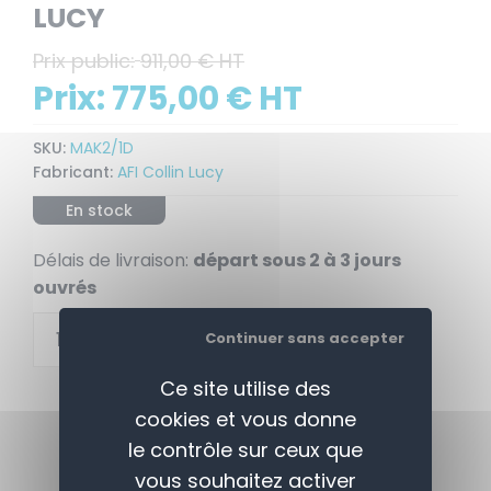
LUCY
Prix public:
911,00 € HT
Prix:
775,00 € HT
SKU:
MAK2/1D
Fabricant:
AFI Collin Lucy
En stock
Délais de livraison:
départ sous 2 à 3 jours
ouvrés
+
Continuer sans accepter
AJOUTER AU PANIER
-
Ce site utilise des
cookies et vous donne
le contrôle sur ceux que
vous souhaitez activer