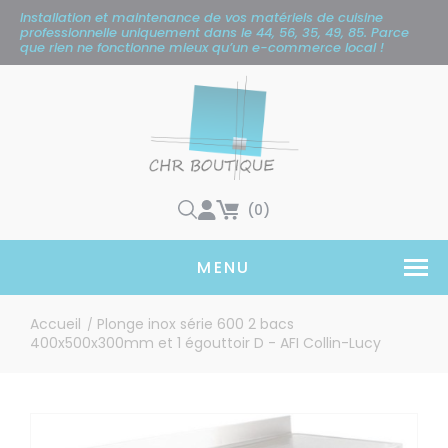
Panneau de gestion des cookies
Installation et maintenance de vos matériels de cuisine
professionnelle uniquement
dans le 44, 56, 35, 49, 85. Parce
que rien ne fonctionne mieux qu’un e-commerce local !
(0)
MENU
Accueil
Plonge inox série 600 2 bacs
/
400x500x300mm et 1 égouttoir D - AFI Collin-Lucy