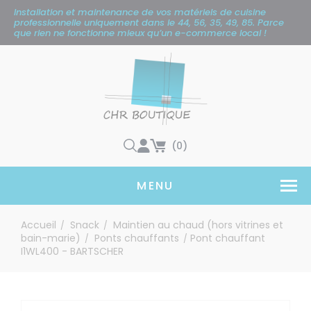
Panneau de gestion des cookies
Installation et maintenance de vos matériels de cuisine
professionnelle uniquement
dans le 44, 56, 35, 49, 85. Parce
que rien ne fonctionne mieux qu’un e-commerce local !
(0)
MENU
Accueil
Snack
Maintien au chaud (hors vitrines et
/
/
bain-marie)
Ponts chauffants
Pont chauffant
/
/
I1WL400 - BARTSCHER