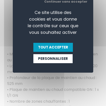
Continuer sans accepter
Ce site utilise des
cookies et vous donne
le contrôle sur ceux que
vous souhaitez activer
APERÇU
CONTACTEZ-NOUS
TOUT ACCEPTER
• Matériau de la surface de la plaque de maintien
PERSONNALISER
au chaud : Vitrocéramique
• Largeur de la plaque de maintien au chaud : 320
mm
• Profondeur de la plaque de maintien au chaud :
525 mm
• Plaque de maintien au chaud compatible GN : 1 x
1/1 GN
• Nombre de zones chauffantes : 1