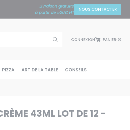
Livraison gratuite
NOUS CONTACTER
à partir de 520€ HT
CONNEXION
PANIER
(0)
PIZZA
ART DE LA TABLE
CONSEILS
 CRÈME 43ML LOT DE 12 -