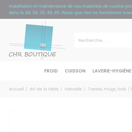
Panneau de gestion des cookies
Installation et maintenance de vos matériels de cuisine p
dans le 44, 56, 35, 49, 85. Parce que rien ne fonctionne m
FROID
CUISSON
LAVERIE-HYGIÈNE
Accueil
Art de la table
Vaisselle
Tasses, mugs, bols
/
/
/
/