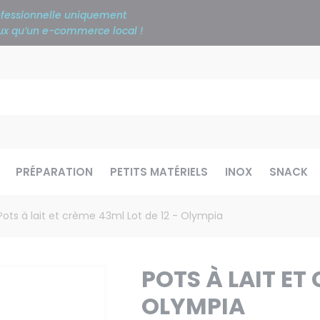
rofessionnelle uniquement
ieux qu’un e-commerce local !
PRÉPARATION
PETITS MATÉRIELS
INOX
SNACK
Pots à lait et crème 43ml Lot de 12 - Olympia
POTS À LAIT ET
OLYMPIA