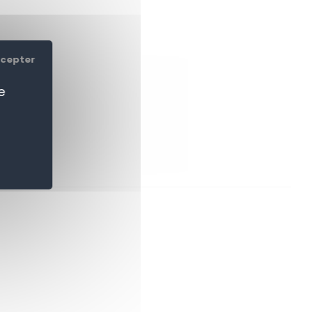
ccepter
e