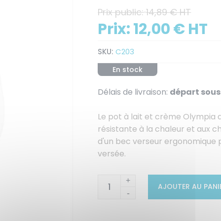
Prix public:
14,89 € HT
Prix:
12,00 € HT
SKU:
C203
En stock
Délais de livraison:
départ sous 
Le pot à lait et crème Olympia 
résistante à la chaleur et aux c
d'un bec verseur ergonomique p
versée.
+
AJOUTER AU PANI
-