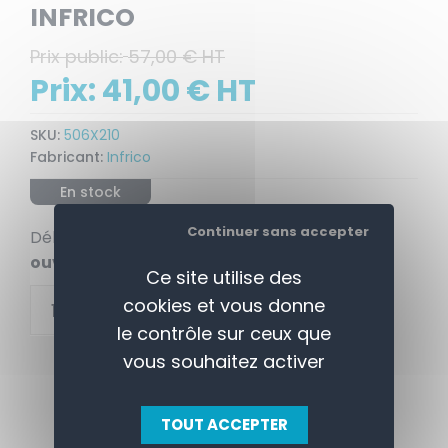
INFRICO
Prix public:
57,00 € HT
Prix:
41,00 € HT
SKU:
506X210
Fabricant:
Infrico
En stock
Continuer sans accepter
Délais de livraison:
départ sous 2 à 3 jours
ouvrés
Ce site utilise des
+
cookies et vous donne
AJOUTER AU PANIER
-
le contrôle sur ceux que
vous souhaitez activer
TOUT ACCEPTER