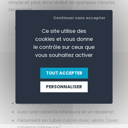
simple et peut être réalisé en quelques minutes
seulement.
Continuer sans accepter
+
AJOUTER AU PANIER
Ce site utilise des
-
cookies et vous donne
le contrôle sur ceux que
vous souhaitez activer
TOUT ACCEPTER
APERÇU
CONTACTEZ-NOUS
PERSONNALISER
Table à monter
Avec une tablette inférieure et un dosseret
Piétement en tubes carrés avec vérins (avec
tablette inférieure)