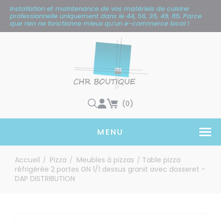
Panneau de gestion des cookies
Installation et maintenance de vos matériels de cuisine
professionnelle uniquement
dans le 44, 56, 35, 49, 85. Parce
que rien ne fonctionne mieux qu’un e-commerce local !
(0)
MENU
Accueil
Pizza
Meubles à pizzas
Table pizza
/
/
/
réfrigérée 2 portes GN 1/1 dessus granit avec dosseret -
DAP DISTRIBUTION