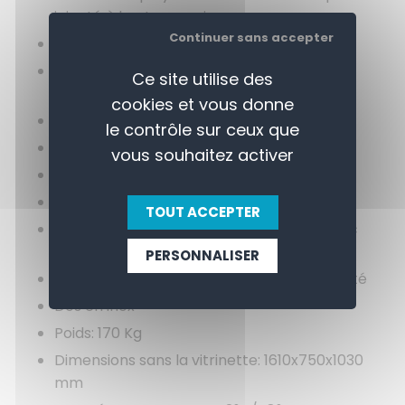
injecté à haute pression
Continuer sans accepter
Angles intérieurs arrondis
Réévaporation automatique des eaux de
Ce site utilise des
condensats
cookies et vous donne
Dégivrage automatique
le contrôle sur ceux que
Régulation électronique
vous souhaitez activer
Gaz réfrigérant R455A
Froid ventilé
TOUT ACCEPTER
Panneau de commande électronique avec
sonde NTC
PERSONNALISER
Groupe tropicalisé +43°C et 65 % d'humidité
Dos en inox
Poids: 170 Kg
Dimensions sans la vitrinette: 1610x750x1030
mm