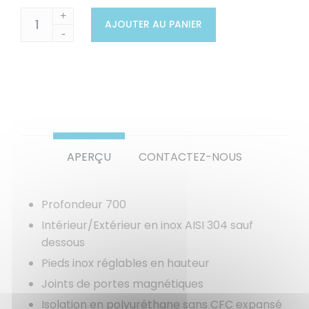
+
AJOUTER AU PANIER
-
APERÇU
CONTACTEZ-NOUS
Profondeur 700
Intérieur/Extérieur en inox AISI 304 sauf
dessous
Pieds inox réglables en hauteur
Joints de portes magnétiques
Isolation en polyuréthane sans CFC expansé