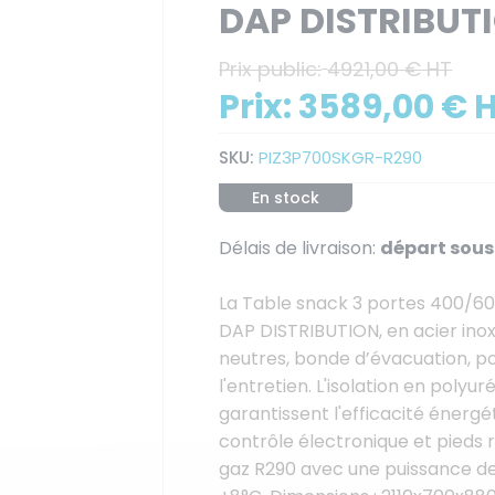
DAP DISTRIBUT
Prix public:
4921,00 € HT
Prix:
3589,00 € 
SKU:
PIZ3P700SKGR-R290
En stock
Délais de livraison:
départ sous 
La Table snack 3 portes 400/6
DAP DISTRIBUTION, en acier inox A
neutres, bonde d’évacuation, por
l'entretien. L'isolation en poly
garantissent l'efficacité énerg
contrôle électronique et pieds r
gaz R290 avec une puissance de