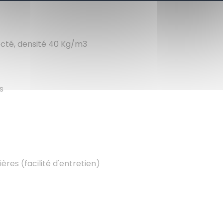
ecté, densité 40 Kg/m3
s
res (facilité d'entretien)