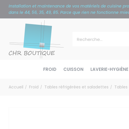
Panneau de gestion des cookies
Installation et maintenance de vos matériels de cuisine p
dans le 44, 56, 35, 49, 85. Parce que rien ne fonctionne m
FROID
CUISSON
LAVERIE-HYGIÈNE
Accueil
Froid
Tables réfrigérées et saladettes
Tables
/
/
/