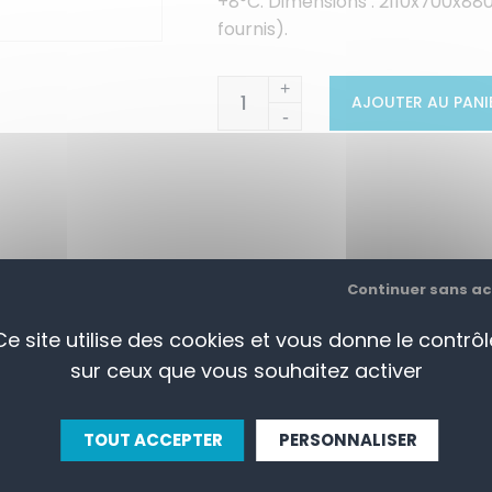
+8°C. Dimensions : 2110x700x880
fournis).
+
AJOUTER AU PANI
-
Continuer sans a
APERÇU
CONTACTEZ-NOUS
Ce site utilise des cookies et vous donne le contrôl
sur ceux que vous souhaitez activer
 extérieur et dessous
TOUT ACCEPTER
PERSONNALISER