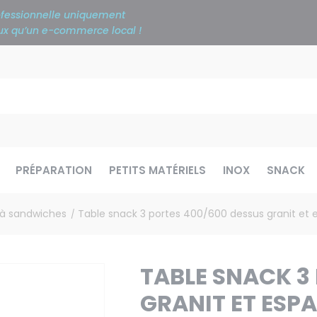
rofessionnelle uniquement
ieux qu’un e-commerce local !
PRÉPARATION
PETITS MATÉRIELS
INOX
SNACK
 à sandwiches
Table snack 3 portes 400/600 dessus granit et
/
TABLE SNACK 3
GRANIT ET ESP