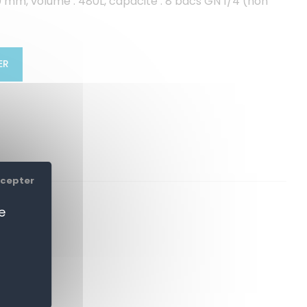
 mm, volume : 480L, capacité : 8 bacs GN 1/4 (non
ER
ccepter
e