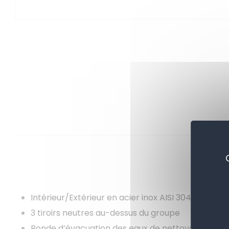
Intérieur/Extérieur en acier inox AISI 304 sauf dos
3 tiroirs neutres au-dessus du groupe
Bonde d’évacuation des eaux de nettoyage