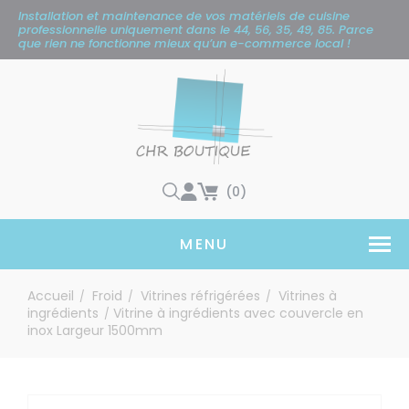
Panneau de gestion des cookies
Installation et maintenance de vos matériels de cuisine
professionnelle uniquement
dans le 44, 56, 35, 49, 85. Parce
que rien ne fonctionne mieux qu’un e-commerce local !
(0)
MENU
Accueil
Froid
Vitrines réfrigérées
Vitrines à
/
/
/
ingrédients
Vitrine à ingrédients avec couvercle en
/
inox Largeur 1500mm