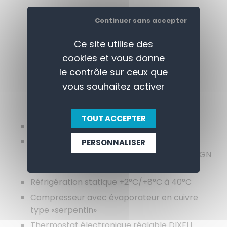
Continuer sans accepter
Ce site utilise des
cookies et vous donne
APERÇU
SPECIFICATIONS
le contrôle sur ceux que
vous souhaitez activer
CONTACTEZ-NOUS
TOUT ACCEPTER
Construction et couvercle en inox
Cuve pour 5 bacs gastronormes GN 1/3 de
PERSONNALISER
profondeur 150 mm et 1 bac gastronorme GN
1/2 de profondeur 150 mm (non fournis)
Réfrigération statique +2°C/+8°C à 40°C
Compresseur avec évaporateur en cuivre
type «serpentin»
Thermostat électronique réglable DIXELL