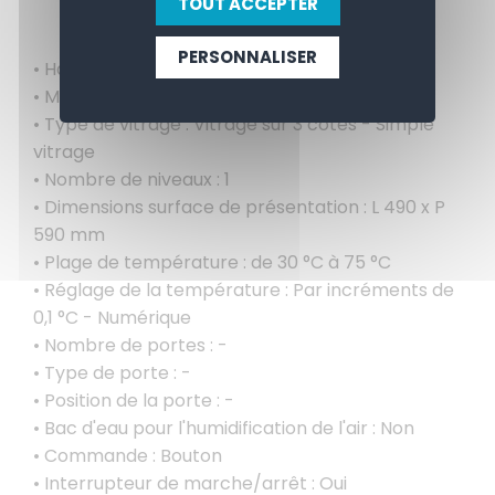
TOUT ACCEPTER
PERSONNALISER
• Hauteur intérieure : 275 mm
• Matériau de la surface de pose : CNS 18/10
• Type de vitrage : Vitrage sur 3 côtés - Simple
vitrage
• Nombre de niveaux : 1
• Dimensions surface de présentation : L 490 x P
590 mm
• Plage de température : de 30 °C à 75 °C
• Réglage de la température : Par incréments de
0,1 °C - Numérique
• Nombre de portes : -
• Type de porte : -
• Position de la porte : -
• Bac d'eau pour l'humidification de l'air : Non
• Commande : Bouton
• Interrupteur de marche/arrêt : Oui