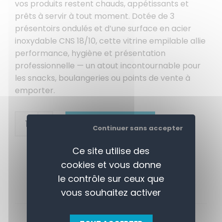
vos produits restent chauds, appétissants et
prêts à servir à tout moment. Dotée de 3
présentoirs ondulés et d’une surface en acier
inoxydable CNS 18/10, cette vitrine empilable allie
performance, hygiène et présentation
professionnelle — un atout incontournable pour
les snacks, boulangeries ou points de vente à
emporter.
+
AJOUTER AU PANIER
Continuer sans accepter
-
Ce site utilise des
cookies et vous donne
le contrôle sur ceux que
vous souhaitez activer
APERÇU
CONTACTEZ-NOUS